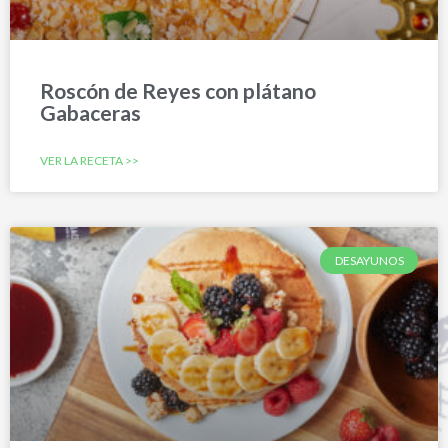
Roscón de Reyes con plátano
Gabaceras
VER LA RECETA >>
DESAYUNOS